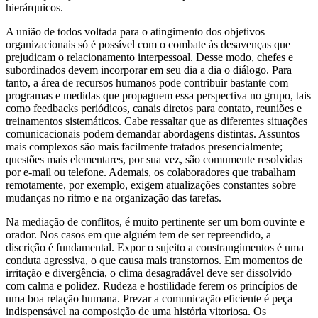
hierárquicos.
A união de todos voltada para o atingimento dos objetivos
organizacionais só é possível com o combate às desavenças que
prejudicam o relacionamento interpessoal. Desse modo, chefes e
subordinados devem incorporar em seu dia a dia o diálogo. Para
tanto, a área de recursos humanos pode contribuir bastante com
programas e medidas que propaguem essa perspectiva no grupo, tais
como feedbacks periódicos, canais diretos para contato, reuniões e
treinamentos sistemáticos. Cabe ressaltar que as diferentes situações
comunicacionais podem demandar abordagens distintas. Assuntos
mais complexos são mais facilmente tratados presencialmente;
questões mais elementares, por sua vez, são comumente resolvidas
por e-mail ou telefone. Ademais, os colaboradores que trabalham
remotamente, por exemplo, exigem atualizações constantes sobre
mudanças no ritmo e na organização das tarefas.
Na mediação de conflitos, é muito pertinente ser um bom ouvinte e
orador. Nos casos em que alguém tem de ser repreendido, a
discrição é fundamental. Expor o sujeito a constrangimentos é uma
conduta agressiva, o que causa mais transtornos. Em momentos de
irritação e divergência, o clima desagradável deve ser dissolvido
com calma e polidez. Rudeza e hostilidade ferem os princípios de
uma boa relação humana. Prezar a comunicação eficiente é peça
indispensável na composição de uma história vitoriosa. Os