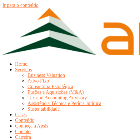
Ir para o conteúdo
Home
Serviços
Business Valuation
Ativo Fixo
Consultoria Estratégica
Fusões e Aquisições (M&A)
Tax and Accounting Advisory
Assistência Técnica e Perícia Jurídica
Sustentabilidade
Cases
Conteúdo
Conheça a Apsis
Contato
Carreira