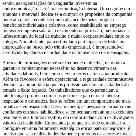
sendo, as organizações de vanguarda investem na
endocomunicação, isto é, na comunicação interna. Uma equipe em
sintonia e motivada dedica-se a cumprir os propósitos da companhia
onde atua, pois reconhece que o alcance de metas propicia
benefícios individuais e coletivos, como estabilidade no emprego,
bônus/recompensa salarial, crescimento na profissão, melhorias na
infraestrutura do local de trabalho e maior cooperatividade entre os
colegas. Não obstante, para estimular a participação de todos os
empregados na busca pelo triunfo empresarial, é imprescindível
assertividade, clareza e cordialidade na transmissão de mensagens.
A troca de informações deve ser frequente e objetiva, de modo a
garantir o conhecimento necessário ao desenvolvimento das
atividades laborais, bem como a evitar erros e atrasos na produção.
Além de favorecer a esfera operacional, a regularidade comunicativa
demonstra a importância que os profissionais têm em cada decisão
tomada e êxito logrado. Os trabalhadores que experenciam a
interlocução profícua com seus gestores e parceiros sentem-se
respeitados e estimados. Isso se reflete em um comportamento mais
proativo e entusiasmado. Dessa maneira, as pessoas se tornam mais
confiantes em suas habilidades e se empenham em atingir excelentes
resultados nos futuros desafios, em conformidade com os divulgados
valores da instituição. Entretanto, para que o ato de comunicar se
configure em uma ferramenta estratégica eficaz para os negócios, é
preciso que seja realizado devidamente por todos os setores e níveis