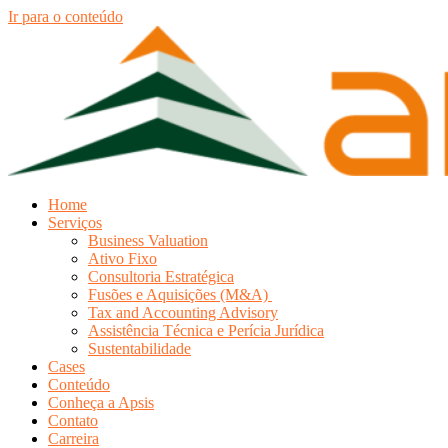
Ir para o conteúdo
Home
Serviços
Business Valuation
Ativo Fixo
Consultoria Estratégica
Fusões e Aquisições (M&A)
Tax and Accounting Advisory
Assistência Técnica e Perícia Jurídica
Sustentabilidade
Cases
Conteúdo
Conheça a Apsis
Contato
Carreira