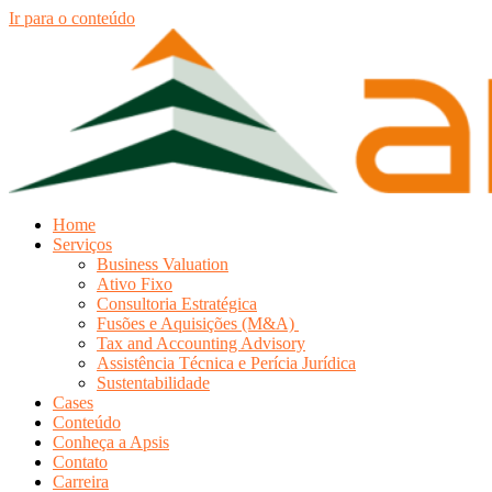
Ir para o conteúdo
Home
Serviços
Business Valuation
Ativo Fixo
Consultoria Estratégica
Fusões e Aquisições (M&A)
Tax and Accounting Advisory
Assistência Técnica e Perícia Jurídica
Sustentabilidade
Cases
Conteúdo
Conheça a Apsis
Contato
Carreira