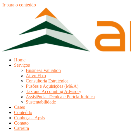
Ir para o conteúdo
Home
Serviços
Business Valuation
Ativo Fixo
Consultoria Estratégica
Fusões e Aquisições (M&A)
Tax and Accounting Advisory
Assistência Técnica e Perícia Jurídica
Sustentabilidade
Cases
Conteúdo
Conheça a Apsis
Contato
Carreira