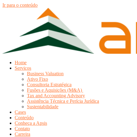
Ir para o conteúdo
Home
Serviços
Business Valuation
Ativo Fixo
Consultoria Estratégica
Fusões e Aquisições (M&A)
Tax and Accounting Advisory
Assistência Técnica e Perícia Jurídica
Sustentabilidade
Cases
Conteúdo
Conheça a Apsis
Contato
Carreira