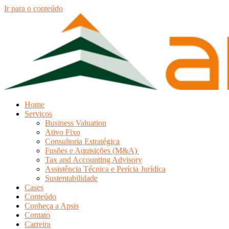
Ir para o conteúdo
Home
Serviços
Business Valuation
Ativo Fixo
Consultoria Estratégica
Fusões e Aquisições (M&A)
Tax and Accounting Advisory
Assistência Técnica e Perícia Jurídica
Sustentabilidade
Cases
Conteúdo
Conheça a Apsis
Contato
Carreira