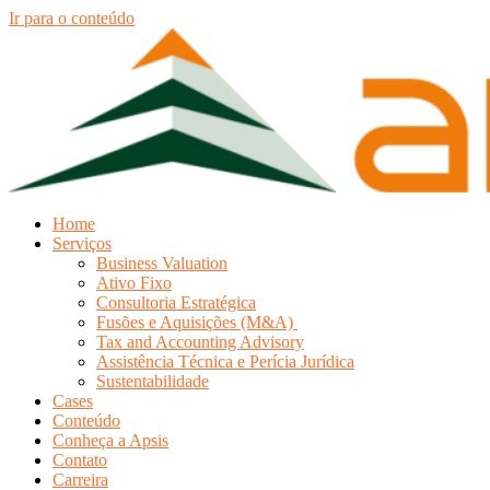
Ir para o conteúdo
Home
Serviços
Business Valuation
Ativo Fixo
Consultoria Estratégica
Fusões e Aquisições (M&A)
Tax and Accounting Advisory
Assistência Técnica e Perícia Jurídica
Sustentabilidade
Cases
Conteúdo
Conheça a Apsis
Contato
Carreira