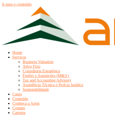
Ir para o conteúdo
Home
Serviços
Business Valuation
Ativo Fixo
Consultoria Estratégica
Fusões e Aquisições (M&A)
Tax and Accounting Advisory
Assistência Técnica e Perícia Jurídica
Sustentabilidade
Cases
Conteúdo
Conheça a Apsis
Contato
Carreira