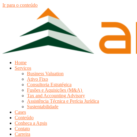
Ir para o conteúdo
Home
Serviços
Business Valuation
Ativo Fixo
Consultoria Estratégica
Fusões e Aquisições (M&A)
Tax and Accounting Advisory
Assistência Técnica e Perícia Jurídica
Sustentabilidade
Cases
Conteúdo
Conheça a Apsis
Contato
Carreira