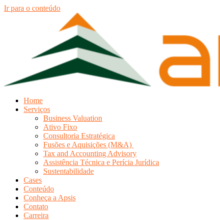
Ir para o conteúdo
Home
Serviços
Business Valuation
Ativo Fixo
Consultoria Estratégica
Fusões e Aquisições (M&A)
Tax and Accounting Advisory
Assistência Técnica e Perícia Jurídica
Sustentabilidade
Cases
Conteúdo
Conheça a Apsis
Contato
Carreira