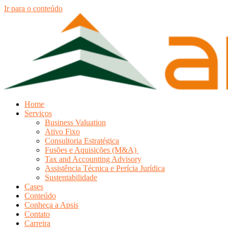
Ir para o conteúdo
Home
Serviços
Business Valuation
Ativo Fixo
Consultoria Estratégica
Fusões e Aquisições (M&A)
Tax and Accounting Advisory
Assistência Técnica e Perícia Jurídica
Sustentabilidade
Cases
Conteúdo
Conheça a Apsis
Contato
Carreira