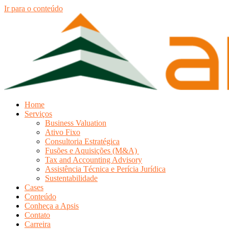
Ir para o conteúdo
Home
Serviços
Business Valuation
Ativo Fixo
Consultoria Estratégica
Fusões e Aquisições (M&A)
Tax and Accounting Advisory
Assistência Técnica e Perícia Jurídica
Sustentabilidade
Cases
Conteúdo
Conheça a Apsis
Contato
Carreira