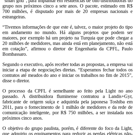
“smart grid”, para implantar em residências de oito distribuidoras do
grupo nos próximos cinco a sete anos. O pacote, estimado em R$
700 milhões, é disputado por mais de 20 empresas nacionais e
estrangeiras.
“Tivemos informações de que este é, talvez, o maior projeto do tipo
em andamento no mundo. Há alguns projetos que podem ser
maiores, por exemplo há um projeto na Turquia que pode chegar a
20 milhões de medidores, mas ainda está em planejamento, não está
em cotação”, afirmou o diretor de Engenharia da CPFL, Paulo
Bombassaro.
Segundo o executivo, após receber todas as propostas, a empresa vai
iniciar a etapa de negociações diretas. “Esperamos fechar todos os
contratos até meados do ano e iniciar os trabalhos no fim de 2015”,
disse o diretor.
O processo da CPFL é semelhante ao feito pela Light no ano
passado. A distribuidora fluminense contratou a Landis+Gyr,
fabricante de origem suíça e adquirida pela japonesa Toshiba em
2011, para o fornecimento de 1 milhão de medidores e da rede de
comunicação inteligente, por R$ 750 milhões, a ser instalada nos
próximos cinco anos.
O objetivo do grupo paulista, porém, é diferente do foco da Light,
que adquiriu os equipamentos para reduzir as perdas elétricas não-