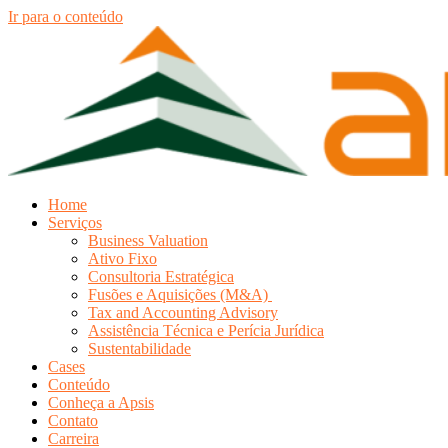
Ir para o conteúdo
Home
Serviços
Business Valuation
Ativo Fixo
Consultoria Estratégica
Fusões e Aquisições (M&A)
Tax and Accounting Advisory
Assistência Técnica e Perícia Jurídica
Sustentabilidade
Cases
Conteúdo
Conheça a Apsis
Contato
Carreira