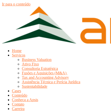
Ir para o conteúdo
Home
Serviços
Business Valuation
Ativo Fixo
Consultoria Estratégica
Fusões e Aquisições (M&A)
Tax and Accounting Advisory
Assistência Técnica e Perícia Jurídica
Sustentabilidade
Cases
Conteúdo
Conheça a Apsis
Contato
Carreira