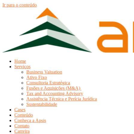
Ir para o conteúdo
Home
Serviços
Business Valuation
Ativo Fixo
Consultoria Estratégica
Fusões e Aquisições (M&A)
Tax and Accounting Advisory
Assistência Técnica e Perícia Jurídica
Sustentabilidade
Cases
Conteúdo
Conheça a Apsis
Contato
Carreira