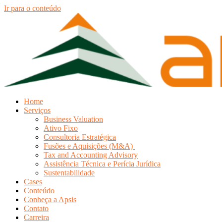
Ir para o conteúdo
Home
Serviços
Business Valuation
Ativo Fixo
Consultoria Estratégica
Fusões e Aquisições (M&A)
Tax and Accounting Advisory
Assistência Técnica e Perícia Jurídica
Sustentabilidade
Cases
Conteúdo
Conheça a Apsis
Contato
Carreira