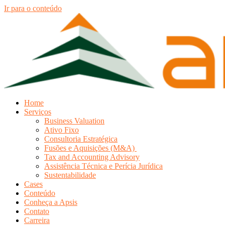
Ir para o conteúdo
Home
Serviços
Business Valuation
Ativo Fixo
Consultoria Estratégica
Fusões e Aquisições (M&A)
Tax and Accounting Advisory
Assistência Técnica e Perícia Jurídica
Sustentabilidade
Cases
Conteúdo
Conheça a Apsis
Contato
Carreira