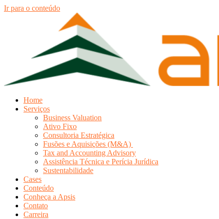
Ir para o conteúdo
Home
Serviços
Business Valuation
Ativo Fixo
Consultoria Estratégica
Fusões e Aquisições (M&A)
Tax and Accounting Advisory
Assistência Técnica e Perícia Jurídica
Sustentabilidade
Cases
Conteúdo
Conheça a Apsis
Contato
Carreira