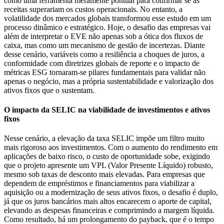
como uma ferramenta meramente pontual para confirmar se as
receitas superariam os custos operacionais. No entanto, a
volatilidade dos mercados globais transformou esse estudo em um
processo dinâmico e estratégico. Hoje, o desafio das empresas vai
além de interpretar o EVE não apenas sob a ótica dos fluxos de
caixa, mas como um mecanismo de gestão de incertezas. Diante
desse cenário, variáveis como a resiliência a choques de juros, a
conformidade com diretrizes globais de reporte e o impacto de
métricas ESG tornaram-se pilares fundamentais para validar não
apenas o negócio, mas a própria sustentabilidade e valorização dos
ativos fixos que o sustentam.
O impacto da SELIC na viabilidade de investimentos e ativos
fixos
Nesse cenário, a elevação da taxa SELIC impõe um filtro muito
mais rigoroso aos investimentos. Com o aumento do rendimento em
aplicações de baixo risco, o custo de oportunidade sobe, exigindo
que o projeto apresente um VPL (Valor Presente Líquido) robusto,
mesmo sob taxas de desconto mais elevadas. Para empresas que
dependem de empréstimos e financiamentos para viabilizar a
aquisição ou a modernização de seus ativos fixos, o desafio é duplo,
já que os juros bancários mais altos encarecem o aporte de capital,
elevando as despesas financeiras e comprimindo a margem líquida.
Como resultado, há um prolongamento do payback, que é o tempo