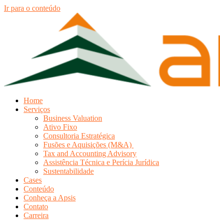
Ir para o conteúdo
Home
Serviços
Business Valuation
Ativo Fixo
Consultoria Estratégica
Fusões e Aquisições (M&A)
Tax and Accounting Advisory
Assistência Técnica e Perícia Jurídica
Sustentabilidade
Cases
Conteúdo
Conheça a Apsis
Contato
Carreira