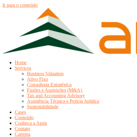
Ir para o conteúdo
Home
Serviços
Business Valuation
Ativo Fixo
Consultoria Estratégica
Fusões e Aquisições (M&A)
Tax and Accounting Advisory
Assistência Técnica e Perícia Jurídica
Sustentabilidade
Cases
Conteúdo
Conheça a Apsis
Contato
Carreira