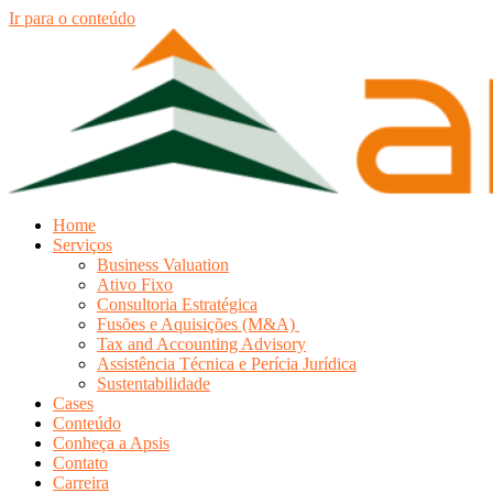
Ir para o conteúdo
Home
Serviços
Business Valuation
Ativo Fixo
Consultoria Estratégica
Fusões e Aquisições (M&A)
Tax and Accounting Advisory
Assistência Técnica e Perícia Jurídica
Sustentabilidade
Cases
Conteúdo
Conheça a Apsis
Contato
Carreira