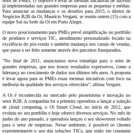
setor de PMEs. O objetivo é levar as mesmas iniciativas de sucesso
já implementadas nas grandes empresas para as pequenas e médias.
Para anunciar as mudanças e os desafios para 2015, o diretor de
Negócios B2B da Oi, Maurício Vergani, se reuniu ontem (15) com a
equipe Sul na Sede da Oi em Porto Alegre.
O novo posicionamento para PMEs prevê simplificação no portfólio
de produtos e serviços TIC, atendimento personalizado focado na
excelência do pós-venda e também mudança nos canais de vendas,
que passa a ser feito somente através dos parceiros franqueados.
“No final de 2011, anunciamos nova estratégia para o setor de
grandes empresas, que nos trouxe resultados expressivos, como a
liderança no crescimento de dados nos últimos três anos. A proposta
é levar agora para as PMEs essas mesmas iniciativas com foco na
melhoria da qualidade dos serviços oferecidos”, afirma Vergani.
A Oi é reconhecida no mercado pelo pioneirismo e inovação no
setor B2B. A companhia foi a primeira operadora a lançar a solução
de cloud computing, o Oi Smart Cloud, no início de 2012, que
evoluiu no seu portfólio e hoje oferece diversos serviços. No mês de
junho do ano passado, a operadora lançou o seu showroom voltado
para o setor de empresas. Nesse ambiente, é possível os clientes
experimentarem o uso das soluções TICs, que estão em constante