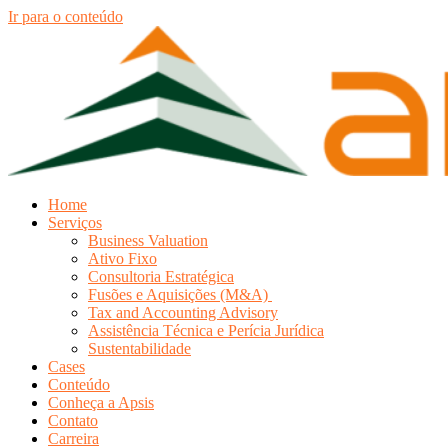
Ir para o conteúdo
Home
Serviços
Business Valuation
Ativo Fixo
Consultoria Estratégica
Fusões e Aquisições (M&A)
Tax and Accounting Advisory
Assistência Técnica e Perícia Jurídica
Sustentabilidade
Cases
Conteúdo
Conheça a Apsis
Contato
Carreira