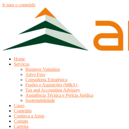
Ir para o conteúdo
Home
Serviços
Business Valuation
Ativo Fixo
Consultoria Estratégica
Fusões e Aquisições (M&A)
Tax and Accounting Advisory
Assistência Técnica e Perícia Jurídica
Sustentabilidade
Cases
Conteúdo
Conheça a Apsis
Contato
Carreira