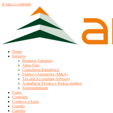
Ir para o conteúdo
Home
Serviços
Business Valuation
Ativo Fixo
Consultoria Estratégica
Fusões e Aquisições (M&A)
Tax and Accounting Advisory
Assistência Técnica e Perícia Jurídica
Sustentabilidade
Cases
Conteúdo
Conheça a Apsis
Contato
Carreira