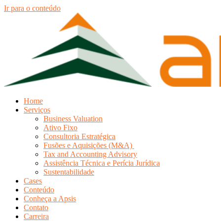
Ir para o conteúdo
Home
Serviços
Business Valuation
Ativo Fixo
Consultoria Estratégica
Fusões e Aquisições (M&A)
Tax and Accounting Advisory
Assistência Técnica e Perícia Jurídica
Sustentabilidade
Cases
Conteúdo
Conheça a Apsis
Contato
Carreira