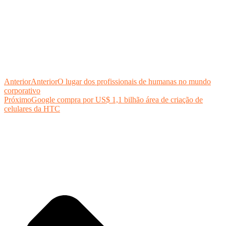
Anterior
Anterior
O lugar dos profissionais de humanas no mundo
corporativo
Próximo
Google compra por US$ 1,1 bilhão área de criação de
celulares da HTC