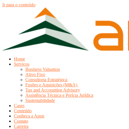
Ir para o conteúdo
Home
Serviços
Business Valuation
Ativo Fixo
Consultoria Estratégica
Fusões e Aquisições (M&A)
Tax and Accounting Advisory
Assistência Técnica e Perícia Jurídica
Sustentabilidade
Cases
Conteúdo
Conheça a Apsis
Contato
Carreira