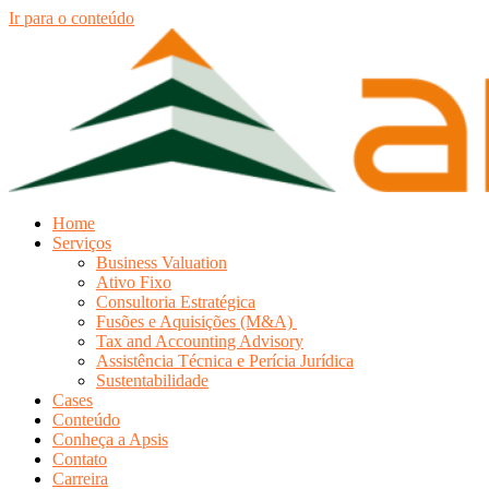
Ir para o conteúdo
Home
Serviços
Business Valuation
Ativo Fixo
Consultoria Estratégica
Fusões e Aquisições (M&A)
Tax and Accounting Advisory
Assistência Técnica e Perícia Jurídica
Sustentabilidade
Cases
Conteúdo
Conheça a Apsis
Contato
Carreira