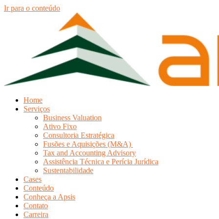
Ir para o conteúdo
Home
Serviços
Business Valuation
Ativo Fixo
Consultoria Estratégica
Fusões e Aquisições (M&A)
Tax and Accounting Advisory
Assistência Técnica e Perícia Jurídica
Sustentabilidade
Cases
Conteúdo
Conheça a Apsis
Contato
Carreira