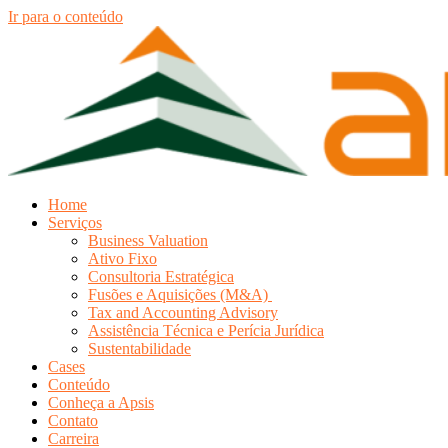
Ir para o conteúdo
Home
Serviços
Business Valuation
Ativo Fixo
Consultoria Estratégica
Fusões e Aquisições (M&A)
Tax and Accounting Advisory
Assistência Técnica e Perícia Jurídica
Sustentabilidade
Cases
Conteúdo
Conheça a Apsis
Contato
Carreira