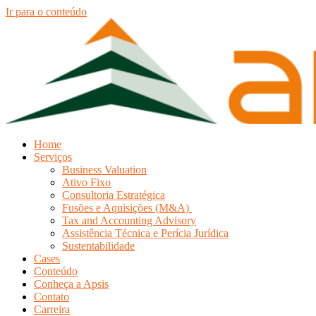
Ir para o conteúdo
Home
Serviços
Business Valuation
Ativo Fixo
Consultoria Estratégica
Fusões e Aquisições (M&A)
Tax and Accounting Advisory
Assistência Técnica e Perícia Jurídica
Sustentabilidade
Cases
Conteúdo
Conheça a Apsis
Contato
Carreira