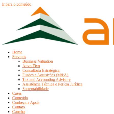
Ir para o conteúdo
Home
Serviços
Business Valuation
Ativo Fixo
Consultoria Estratégica
Fusões e Aquisições (M&A)
Tax and Accounting Advisory
Assistência Técnica e Perícia Jurídica
Sustentabilidade
Cases
Conteúdo
Conheça a Apsis
Contato
Carreira