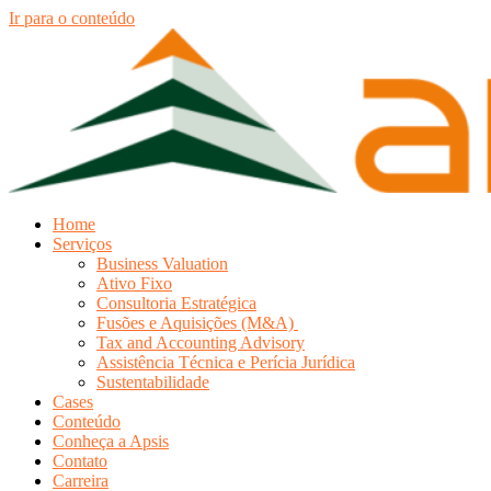
Ir para o conteúdo
Home
Serviços
Business Valuation
Ativo Fixo
Consultoria Estratégica
Fusões e Aquisições (M&A)
Tax and Accounting Advisory
Assistência Técnica e Perícia Jurídica
Sustentabilidade
Cases
Conteúdo
Conheça a Apsis
Contato
Carreira