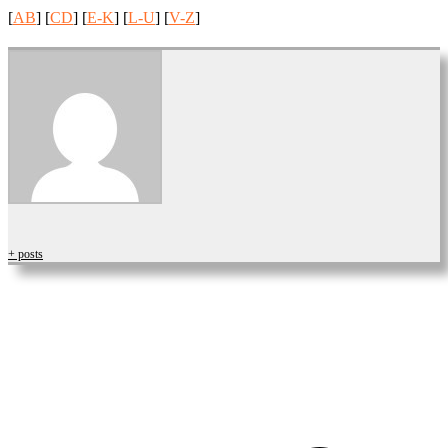
[
AB
] [
CD
] [
E-K
] [
L-U
] [
V-Z
]
+ posts