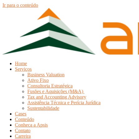
Ir para o conteúdo
Home
Serviços
Business Valuation
Ativo Fixo
Consultoria Estratégica
Fusões e Aquisições (M&A)
Tax and Accounting Advisory
Assistência Técnica e Perícia Jurídica
Sustentabilidade
Cases
Conteúdo
Conheça a Apsis
Contato
Carreira