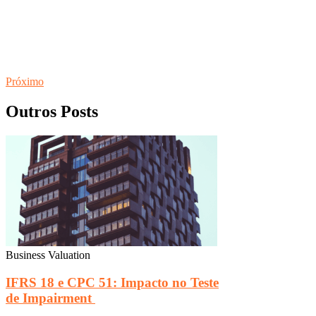
Próximo
Outros Posts
Business Valuation
IFRS 18 e CPC 51: Impacto no Teste
de Impairment