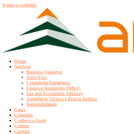
Ir para o conteúdo
Home
Serviços
Business Valuation
Ativo Fixo
Consultoria Estratégica
Fusões e Aquisições (M&A)
Tax and Accounting Advisory
Assistência Técnica e Perícia Jurídica
Sustentabilidade
Cases
Conteúdo
Conheça a Apsis
Contato
Carreira