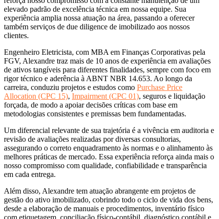
reforça nosso compromisso com a constante manutenção de um
elevado padrão de excelência técnica em nossa equipe. Sua
experiência amplia nossa atuação na área, passando a oferecer
também serviços de due diligence de imobilizado aos nossos
clientes.
Engenheiro Eletricista, com MBA em Finanças Corporativas pela
FGV, Alexandre traz mais de 10 anos de experiência em avaliações
de ativos tangíveis para diferentes finalidades, sempre com foco em
rigor técnico e aderência à ABNT NBR 14.653. Ao longo da
carreira, conduziu projetos e estudos como
Purchase Price
Allocation (CPC 15)
,
Impairment (CPC 01)
, seguros e liquidação
forçada, de modo a apoiar decisões críticas com base em
metodologias consistentes e premissas bem fundamentadas.
Um diferencial relevante de sua trajetória é a vivência em auditoria e
revisão de avaliações realizadas por diversas consultorias,
assegurando o correto enquadramento às normas e o alinhamento às
melhores práticas de mercado. Essa experiência reforça ainda mais o
nosso compromisso com qualidade, confiabilidade e transparência
em cada entrega.
Além disso, Alexandre tem atuação abrangente em projetos de
gestão do ativo imobilizado, cobrindo todo o ciclo de vida dos bens,
desde a elaboração de manuais e procedimentos, inventário físico
com etiquetagem, conciliação físico-contábil, diagnóstico contábil e