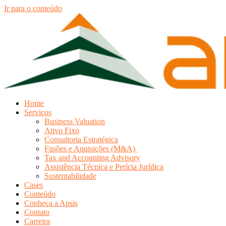
Ir para o conteúdo
Home
Serviços
Business Valuation
Ativo Fixo
Consultoria Estratégica
Fusões e Aquisições (M&A)
Tax and Accounting Advisory
Assistência Técnica e Perícia Jurídica
Sustentabilidade
Cases
Conteúdo
Conheça a Apsis
Contato
Carreira