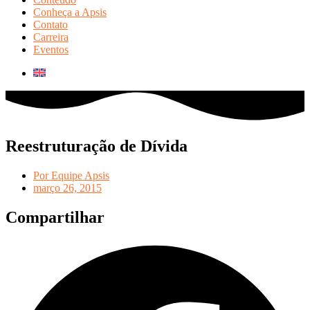
Conheça a Apsis
Contato
Carreira
Eventos
Reestruturação de Dívida
Por
Equipe Apsis
março 26, 2015
Compartilhar