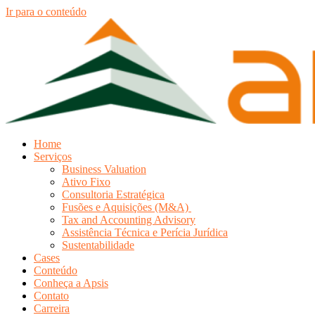
Ir para o conteúdo
Home
Serviços
Business Valuation
Ativo Fixo
Consultoria Estratégica
Fusões e Aquisições (M&A)
Tax and Accounting Advisory
Assistência Técnica e Perícia Jurídica
Sustentabilidade
Cases
Conteúdo
Conheça a Apsis
Contato
Carreira