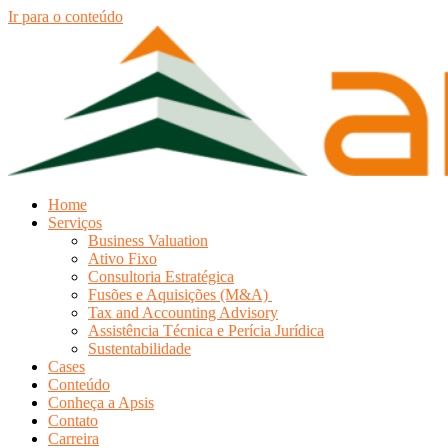
Ir para o conteúdo
Home
Serviços
Business Valuation
Ativo Fixo
Consultoria Estratégica
Fusões e Aquisições (M&A)
Tax and Accounting Advisory
Assistência Técnica e Perícia Jurídica
Sustentabilidade
Cases
Conteúdo
Conheça a Apsis
Contato
Carreira