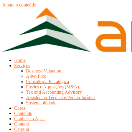
Ir para o conteúdo
Home
Serviços
Business Valuation
Ativo Fixo
Consultoria Estratégica
Fusões e Aquisições (M&A)
Tax and Accounting Advisory
Assistência Técnica e Perícia Jurídica
Sustentabilidade
Cases
Conteúdo
Conheça a Apsis
Contato
Carreira