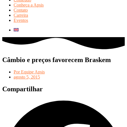
Conheça a Apsis
Contato
Carreira
Eventos
Câmbio e preços favorecem Braskem
Por
Equipe Apsis
agosto 5, 2015
Compartilhar