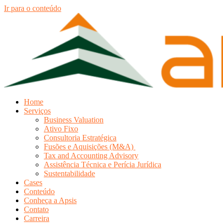
Ir para o conteúdo
Home
Serviços
Business Valuation
Ativo Fixo
Consultoria Estratégica
Fusões e Aquisições (M&A)
Tax and Accounting Advisory
Assistência Técnica e Perícia Jurídica
Sustentabilidade
Cases
Conteúdo
Conheça a Apsis
Contato
Carreira