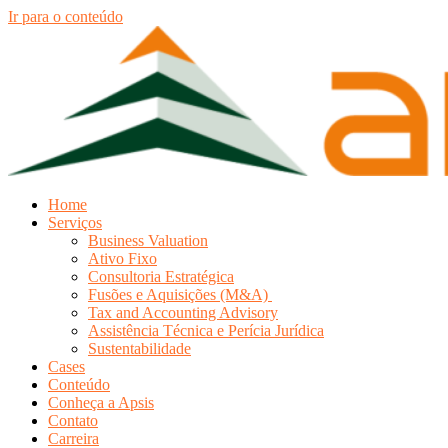
Ir para o conteúdo
Home
Serviços
Business Valuation
Ativo Fixo
Consultoria Estratégica
Fusões e Aquisições (M&A)
Tax and Accounting Advisory
Assistência Técnica e Perícia Jurídica
Sustentabilidade
Cases
Conteúdo
Conheça a Apsis
Contato
Carreira