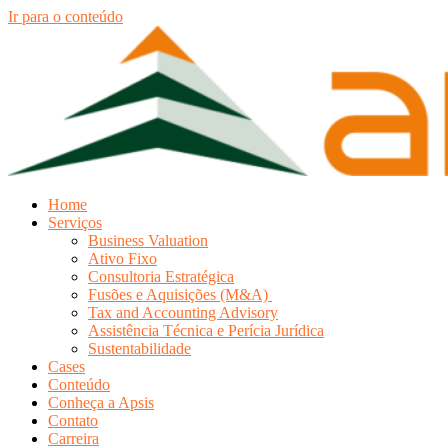
Ir para o conteúdo
Home
Serviços
Business Valuation
Ativo Fixo
Consultoria Estratégica
Fusões e Aquisições (M&A)
Tax and Accounting Advisory
Assistência Técnica e Perícia Jurídica
Sustentabilidade
Cases
Conteúdo
Conheça a Apsis
Contato
Carreira