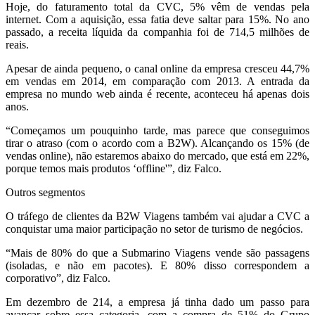
Hoje, do faturamento total da CVC, 5% vêm de vendas pela
internet. Com a aquisição, essa fatia deve saltar para 15%. No ano
passado, a receita líquida da companhia foi de 714,5 milhões de
reais.
Apesar de ainda pequeno, o canal online da empresa cresceu 44,7%
em vendas em 2014, em comparação com 2013. A entrada da
empresa no mundo web ainda é recente, aconteceu há apenas dois
anos.
“Começamos um pouquinho tarde, mas parece que conseguimos
tirar o atraso (com o acordo com a B2W). Alcançando os 15% (de
vendas online), não estaremos abaixo do mercado, que está em 22%,
porque temos mais produtos ‘offline'”, diz Falco.
Outros segmentos
O tráfego de clientes da B2W Viagens também vai ajudar a CVC a
conquistar uma maior participação no setor de turismo de negócios.
“Mais de 80% do que a Submarino Viagens vende são passagens
(isoladas, e não em pacotes). E 80% disso correspondem a
corporativo”, diz Falco.
Em dezembro de 214, a empresa já tinha dado um passo para
avançar sobre essa categoria, com a compra de 51% do Grupo