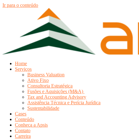
Ir para o conteúdo
Home
Serviços
Business Valuation
Ativo Fixo
Consultoria Estratégica
Fusões e Aquisições (M&A)
Tax and Accounting Advisory
Assistência Técnica e Perícia Jurídica
Sustentabilidade
Cases
Conteúdo
Conheça a Apsis
Contato
Carreira