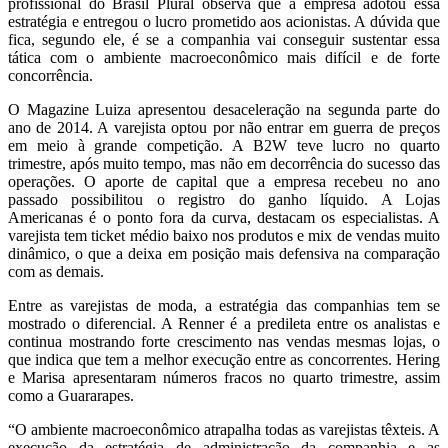
profissional do Brasil Plural observa que a empresa adotou essa
estratégia e entregou o lucro prometido aos acionistas. A dúvida que
fica, segundo ele, é se a companhia vai conseguir sustentar essa
tática com o ambiente macroeconômico mais difícil e de forte
concorrência.
O Magazine Luiza apresentou desaceleração na segunda parte do
ano de 2014. A varejista optou por não entrar em guerra de preços
em meio à grande competição. A B2W teve lucro no quarto
trimestre, após muito tempo, mas não em decorrência do sucesso das
operações. O aporte de capital que a empresa recebeu no ano
passado possibilitou o registro do ganho líquido. A Lojas
Americanas é o ponto fora da curva, destacam os especialistas. A
varejista tem ticket médio baixo nos produtos e mix de vendas muito
dinâmico, o que a deixa em posição mais defensiva na comparação
com as demais.
Entre as varejistas de moda, a estratégia das companhias tem se
mostrado o diferencial. A Renner é a predileta entre os analistas e
continua mostrando forte crescimento nas vendas mesmas lojas, o
que indica que tem a melhor execução entre as concorrentes. Hering
e Marisa apresentaram números fracos no quarto trimestre, assim
como a Guararapes.
“O ambiente macroeconômico atrapalha todas as varejistas têxteis. A
execução da estratégia de administração da companhia e as