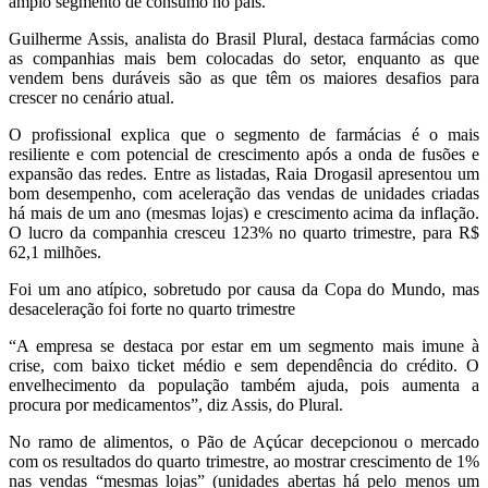
amplo segmento de consumo no país.
Guilherme Assis, analista do Brasil Plural, destaca farmácias como
as companhias mais bem colocadas do setor, enquanto as que
vendem bens duráveis são as que têm os maiores desafios para
crescer no cenário atual.
O profissional explica que o segmento de farmácias é o mais
resiliente e com potencial de crescimento após a onda de fusões e
expansão das redes. Entre as listadas, Raia Drogasil apresentou um
bom desempenho, com aceleração das vendas de unidades criadas
há mais de um ano (mesmas lojas) e crescimento acima da inflação.
O lucro da companhia cresceu 123% no quarto trimestre, para R$
62,1 milhões.
Foi um ano atípico, sobretudo por causa da Copa do Mundo, mas
desaceleração foi forte no quarto trimestre
“A empresa se destaca por estar em um segmento mais imune à
crise, com baixo ticket médio e sem dependência do crédito. O
envelhecimento da população também ajuda, pois aumenta a
procura por medicamentos”, diz Assis, do Plural.
No ramo de alimentos, o Pão de Açúcar decepcionou o mercado
com os resultados do quarto trimestre, ao mostrar crescimento de 1%
nas vendas “mesmas lojas” (unidades abertas há pelo menos um