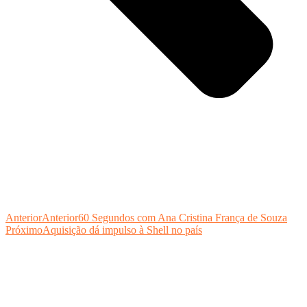
Anterior
Anterior
60 Segundos com Ana Cristina França de Souza
Próximo
Aquisição dá impulso à Shell no país