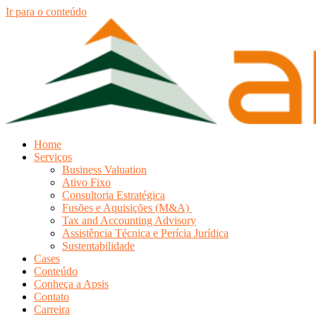
Ir para o conteúdo
Home
Serviços
Business Valuation
Ativo Fixo
Consultoria Estratégica
Fusões e Aquisições (M&A)
Tax and Accounting Advisory
Assistência Técnica e Perícia Jurídica
Sustentabilidade
Cases
Conteúdo
Conheça a Apsis
Contato
Carreira