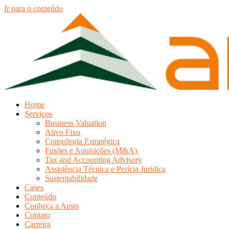
Ir para o conteúdo
Home
Serviços
Business Valuation
Ativo Fixo
Consultoria Estratégica
Fusões e Aquisições (M&A)
Tax and Accounting Advisory
Assistência Técnica e Perícia Jurídica
Sustentabilidade
Cases
Conteúdo
Conheça a Apsis
Contato
Carreira