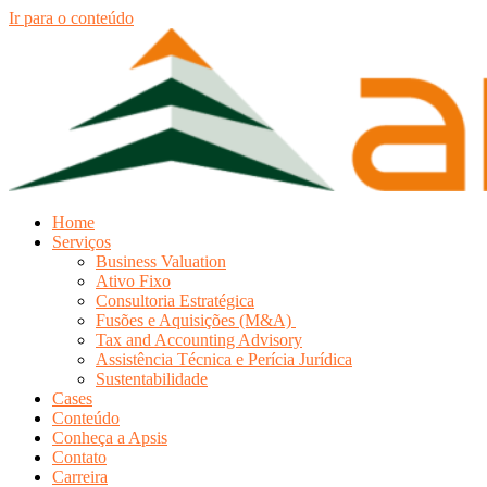
Ir para o conteúdo
Home
Serviços
Business Valuation
Ativo Fixo
Consultoria Estratégica
Fusões e Aquisições (M&A)
Tax and Accounting Advisory
Assistência Técnica e Perícia Jurídica
Sustentabilidade
Cases
Conteúdo
Conheça a Apsis
Contato
Carreira