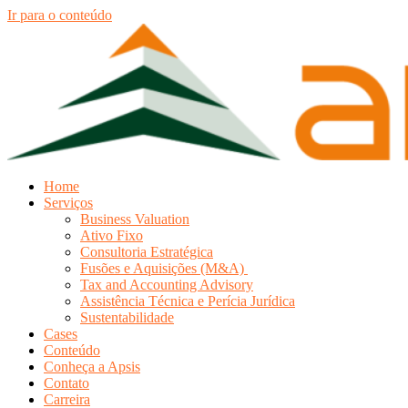
Ir para o conteúdo
Home
Serviços
Business Valuation
Ativo Fixo
Consultoria Estratégica
Fusões e Aquisições (M&A)
Tax and Accounting Advisory
Assistência Técnica e Perícia Jurídica
Sustentabilidade
Cases
Conteúdo
Conheça a Apsis
Contato
Carreira