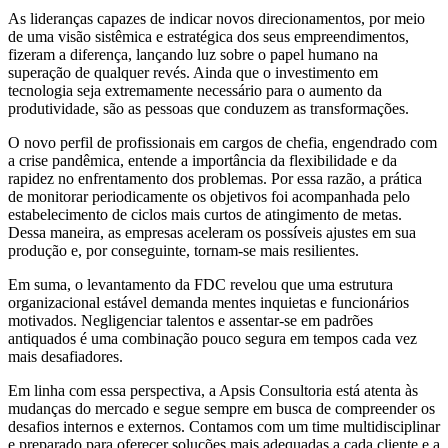
As lideranças capazes de indicar novos direcionamentos, por meio
de uma visão sistêmica e estratégica dos seus empreendimentos,
fizeram a diferença, lançando luz sobre o papel humano na
superação de qualquer revés. Ainda que o investimento em
tecnologia seja extremamente necessário para o aumento da
produtividade, são as pessoas que conduzem as transformações.
O novo perfil de profissionais em cargos de chefia, engendrado com
a crise pandêmica, entende a importância da flexibilidade e da
rapidez no enfrentamento dos problemas. Por essa razão, a prática
de monitorar periodicamente os objetivos foi acompanhada pelo
estabelecimento de ciclos mais curtos de atingimento de metas.
Dessa maneira, as empresas aceleram os possíveis ajustes em sua
produção e, por conseguinte, tornam-se mais resilientes.
Em suma, o levantamento da FDC revelou que uma estrutura
organizacional estável demanda mentes inquietas e funcionários
motivados. Negligenciar talentos e assentar-se em padrões
antiquados é uma combinação pouco segura em tempos cada vez
mais desafiadores.
Em linha com essa perspectiva, a Apsis Consultoria está atenta às
mudanças do mercado e segue sempre em busca de compreender os
desafios internos e externos. Contamos com um time multidisciplinar
e preparado para oferecer soluções mais adequadas a cada cliente e a