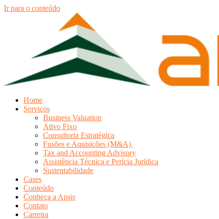
Ir para o conteúdo
Home
Serviços
Business Valuation
Ativo Fixo
Consultoria Estratégica
Fusões e Aquisições (M&A)
Tax and Accounting Advisory
Assistência Técnica e Perícia Jurídica
Sustentabilidade
Cases
Conteúdo
Conheça a Apsis
Contato
Carreira