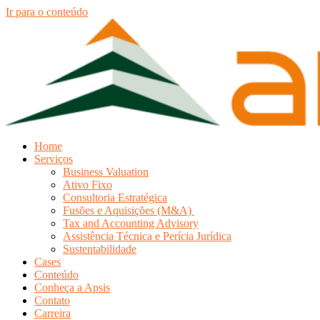
Ir para o conteúdo
Home
Serviços
Business Valuation
Ativo Fixo
Consultoria Estratégica
Fusões e Aquisições (M&A)
Tax and Accounting Advisory
Assistência Técnica e Perícia Jurídica
Sustentabilidade
Cases
Conteúdo
Conheça a Apsis
Contato
Carreira