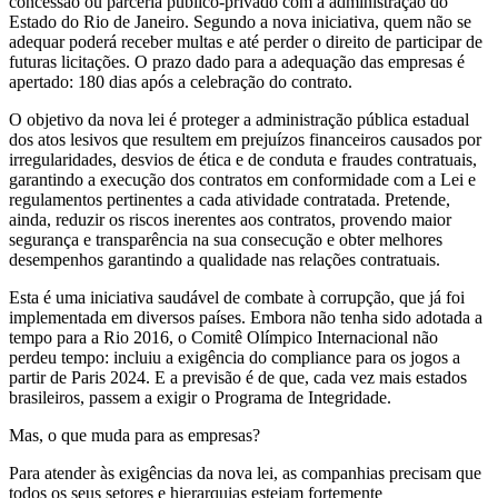
concessão ou parceria público-privado com a administração do
Estado do Rio de Janeiro. Segundo a nova iniciativa, quem não se
adequar poderá receber multas e até perder o direito de participar de
futuras licitações. O prazo dado para a adequação das empresas é
apertado: 180 dias após a celebração do contrato.
O objetivo da nova lei é proteger a administração pública estadual
dos atos lesivos que resultem em prejuízos financeiros causados por
irregularidades, desvios de ética e de conduta e fraudes contratuais,
garantindo a execução dos contratos em conformidade com a Lei e
regulamentos pertinentes a cada atividade contratada. Pretende,
ainda, reduzir os riscos inerentes aos contratos, provendo maior
segurança e transparência na sua consecução e obter melhores
desempenhos garantindo a qualidade nas relações contratuais.
Esta é uma iniciativa saudável de combate à corrupção, que já foi
implementada em diversos países. Embora não tenha sido adotada a
tempo para a Rio 2016, o Comitê Olímpico Internacional não
perdeu tempo: incluiu a exigência do compliance para os jogos a
partir de Paris 2024. E a previsão é de que, cada vez mais estados
brasileiros, passem a exigir o Programa de Integridade.
Mas, o que muda para as empresas?
Para atender às exigências da nova lei, as companhias precisam que
todos os seus setores e hierarquias estejam fortemente