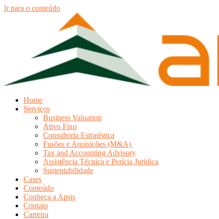
Ir para o conteúdo
Home
Serviços
Business Valuation
Ativo Fixo
Consultoria Estratégica
Fusões e Aquisições (M&A)
Tax and Accounting Advisory
Assistência Técnica e Perícia Jurídica
Sustentabilidade
Cases
Conteúdo
Conheça a Apsis
Contato
Carreira