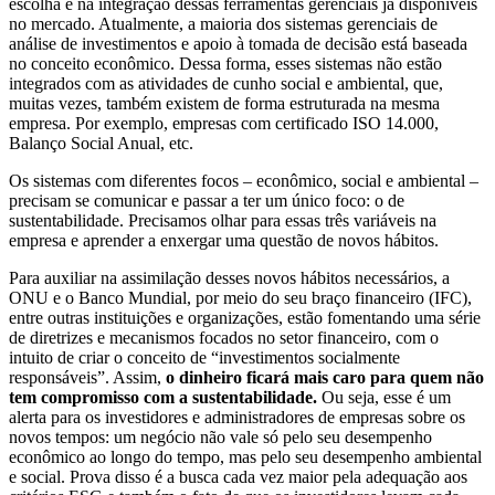
escolha e na integração dessas ferramentas gerenciais já disponíveis
no mercado. Atualmente, a maioria dos sistemas gerenciais de
análise de investimentos e apoio à tomada de decisão está baseada
no conceito econômico.
Dessa forma, e
sses sistemas não estão
integrados com as atividades de cunho social e ambiental, que,
muitas vezes, também existem de forma estruturada na mesma
empresa.
Por exemplo,
empresas com certificado ISO 14.000,
Balanço Social Anual, etc.
Os sistemas com diferentes focos – econômico, social e ambiental –
precisam se comunicar e passar a ter um único foco: o de
sustentabilidade. Precisamos olhar para essas três variáveis na
empresa e aprender a enxergar uma
questão de novos hábitos.
Para auxiliar na assimilação desses novos hábitos necessários
, a
ONU e o Banco Mundial, por meio do seu braço financeiro (IFC),
entre outras instituições e organizações, estão fomentando uma série
de diretrizes e mecanismos focados no setor financeiro, com o
intuito de criar o conceito de “investimentos socialmente
responsáveis”. Assim,
o dinheiro ficará mais caro para quem não
tem compromisso com a sustentabilidade.
Ou seja, esse
é um
alerta para os investidores e administradores de empresas sobre os
novos tempos: um negócio não vale só pelo seu desempenho
econômico ao longo do tempo, mas pelo seu desempenho ambiental
e social.
Prova disso é a busca cada vez maior pela adequação aos