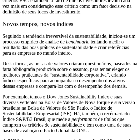
critérios ESG e também o fato de que os investidores levam cada
vez mais em consideração esse critério como um fator decisivo na
definição de seus focos de investimento.
Novos tempos, novos índices
Seguindo a tendência irreversível da sustentabilidade, iniciou-se um
processo empírico de análise de
benchmark
, tentando medir o
resultado das boas práticas de sustentabilidade e criar referências
para as empresas no mundo inteiro.
Desta forma, as bolsas de valores criaram questionários, baseados na
farta bibliografia produzida sobre o assunto, para tentar eleger os
melhores praticantes da “sustentabilidade corporativa”, criando
índices específicos para acompanhar o desempenho dos ativos
dessas empresas e compará-los com o desempenho dos demais.
Por exemplo, temos o Dow Jones Sustainability Index e suas
diversas vertentes na Bolsa de Valores de Nova Iorque e sua versão
brasileira na Bolsa de Valores de São Paulo, o Índice de
Sustentabilidade Empresarial (ISE). Há,
também, o recém-criado
Índice S&P/B3 Brasil, que mede a
performance
de títulos que
cumprem os critérios de sustentabilidade e tem como uma de suas
bases de avaliação o Pacto Global da ONU.