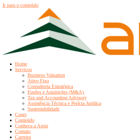
Ir para o conteúdo
Home
Serviços
Business Valuation
Ativo Fixo
Consultoria Estratégica
Fusões e Aquisições (M&A)
Tax and Accounting Advisory
Assistência Técnica e Perícia Jurídica
Sustentabilidade
Cases
Conteúdo
Conheça a Apsis
Contato
Carreira