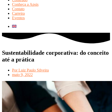
Conheça a Apsis
Contato
Carreira
Eventos
Sustentabilidade corporativa: do conceito
até a prática
Por
Luiz Paulo Silveira
maio 9, 2022